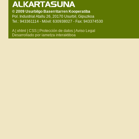
© 2009 Usurbilgo Baserritarren Kooperatiba
Pol. Industrial Atallu 26, 20170 Usurbil, Gipuzkoa
Tel.: 943361114 - Móvil: 630938027 - Fax: 943374530
A
|
xhtml
|
CSS
|
Protección de datos
|
Aviso Legal
Desarrollado por iametza interaktiboa